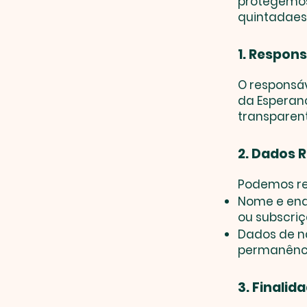
protegemos 
quintadaes
1. Respon
O responsáv
da Esperanç
transparent
2. Dados 
Podemos rec
Nome e end
ou subscriç
Dados de n
permanência
3. Finali