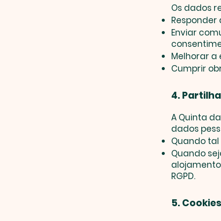
Os dados re
Responder 
Enviar comu
consentime
Melhorar a 
Cumprir obr
4. Partilh
A Quinta da
dados pesso
Quando tal s
Quando seja
alojamento
RGPD.
5. Cookie