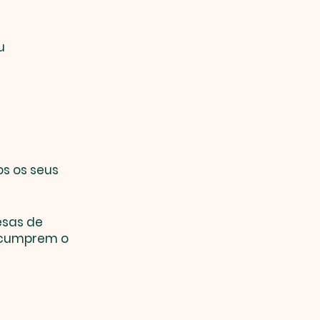
u
os os seus
esas de
e cumprem o