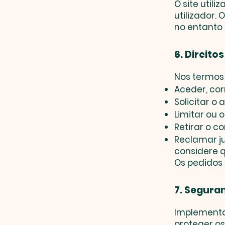
O site util
utilizador.
no entanto 
6. Direito
Nos termos d
Aceder, cor
Solicitar o
Limitar ou 
Retirar o 
Reclamar j
considere q
Os pedidos 
7. Segura
Implementa
proteger os