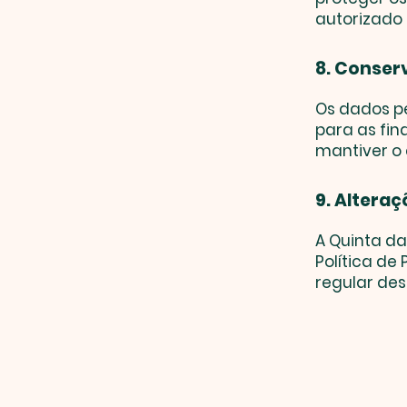
autorizado 
8. Conser
Os dados p
para as fin
mantiver o
9. Alteraç
A Quinta da
Política d
regular des