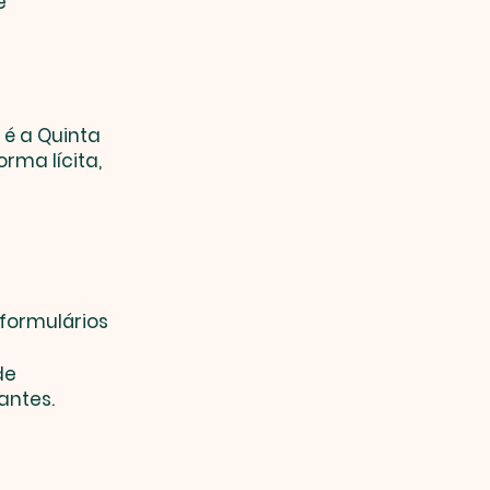
e
 é a Quinta
rma lícita,
formulários
de
antes.