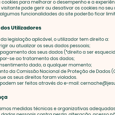
iza cookies para melhorar o desempenho e a experiên
 O visitante pode gerir ou desativar os cookies no se
algumas funcionalidades do site poderão ficar limi
s dos Utilizadores
a legislação aplicável, o utilizador tem direito a:
rigir ou atualizar os seus dados pessoais;
 apagamento dos seus dados (“direito a ser esquecid
opor-se ao tratamento dos dados;
consentimento dado, a qualquer momento;
unto da Comissão Nacional de Proteção de Dados (
ue os seus direitos foram violados.
podem ser feitos através do e-mail:
cernache@jesu
nça
mos medidas técnicas e organizativas adequadas
 dados pessoais contra perda, alteração, acesso n