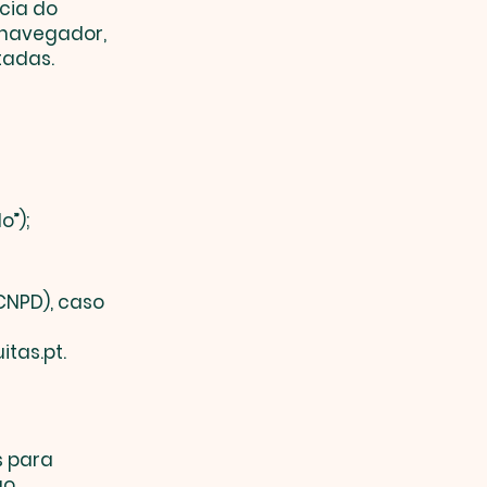
cia do
u navegador,
tadas.
o”);
CNPD), caso
itas.pt
.
 para
ão