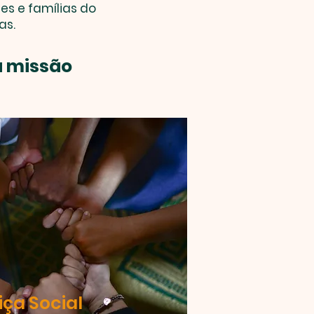
s e famílias do
as.
a missão
iça Social