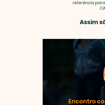
referência para
CA
Assim s
Encontro c