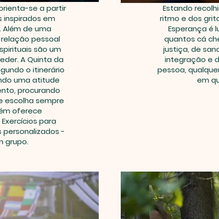
orienta-se a partir
Estando recolh
is inspirados em
ritmo e dos gri
a. Além de uma
Esperança é 
 relação pessoal
quantos cá ch
spirituais são um
justiça, de san
eder. A Quinta da
integração e 
undo o itinerário
pessoa, qualquer
ando uma atitude
em qu
ento, procurando
e escolha sempre
ém oferece
Exercícios para
s personalizados -
m grupo.