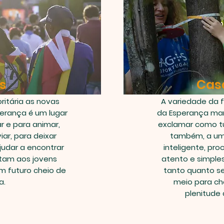
s
Cas
itária as novas
A variedade da f
erança é um lugar
da Esperança ma
 e para animar,
exclamar como t
iar, para deixar
também, a um
judar a encontrar
inteligente, pro
itam aos jovens
atento e simples
m futuro cheio de
tanto quanto s
a.
meio para ch
plenitude 