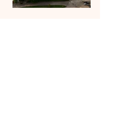
Quero ficar convosco!
O preenchimento deste formulário 
não é uma reserva. 
Por favor, 
aguarda o nosso contacto.
Nome
*
E-mail
*
Telemóvel
*
Breve descrição da atividade
pretendida
*